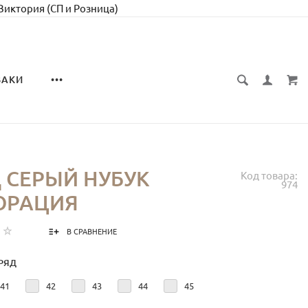
 Виктория (СП и Розница)
ЗАКИ
•••
 СЕРЫЙ НУБУК
Код товара:
974
ОРАЦИЯ
В СРАВНЕНИЕ
РЯД
41
42
43
44
45