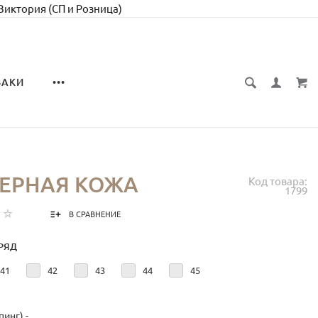
 Виктория (СП и Розница)
ЗАКИ
•••
ЧЕРНАЯ КОЖА
Код товара:
1799
В СРАВНЕНИЕ
РЯД
41
42
43
44
45
инг) -