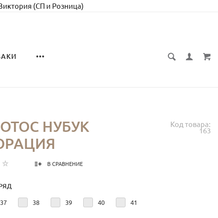
 Виктория (СП и Розница)
ЗАКИ
•••
ЛОТОС НУБУК
Код товара:
163
ОРАЦИЯ
В СРАВНЕНИЕ
РЯД
37
38
39
40
41