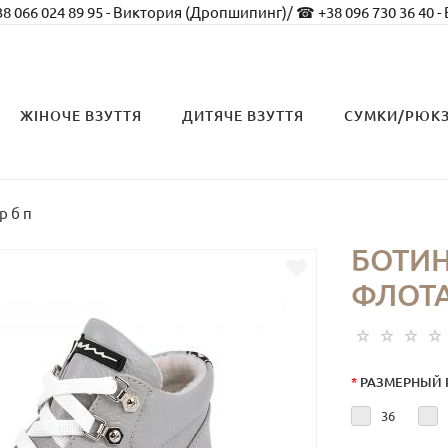
8 066 024 89 95 - Виктория (Дропшипинг)
/
☎ +38 096 730 36 40 -
ЖІНОЧЕ ВЗУТТЯ
ДИТЯЧЕ ВЗУТТЯ
СУМКИ/РЮК
р б п
БОТИН
ФЛОТА
*
РАЗМЕРНЫЙ 
36