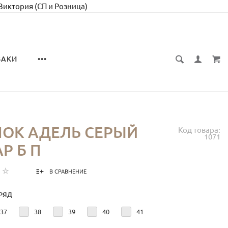
 Виктория (СП и Розница)
ЗАКИ
•••
ОК АДЕЛЬ СЕРЫЙ
Код товара:
1071
Р Б П
В СРАВНЕНИЕ
РЯД
37
38
39
40
41