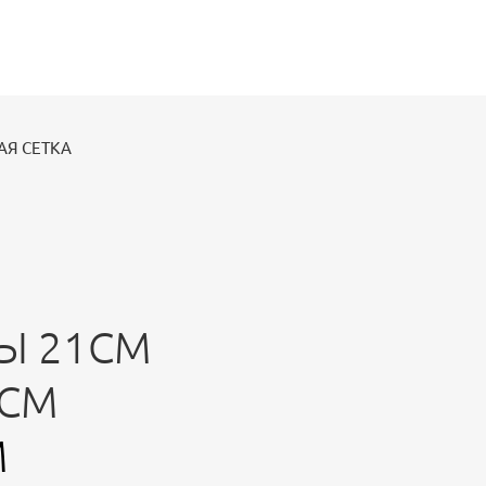
АЯ СЕТКА
Ы 21СМ
 СМ
М