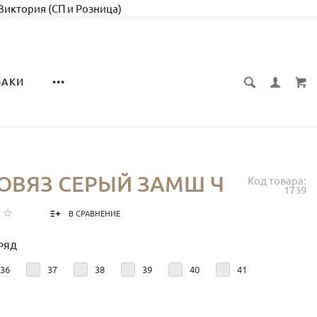
 Виктория (СП и Розница)
ЗАКИ
•••
ОВЯЗ СЕРЫЙ ЗАМШ Ч
Код товара:
1739
В СРАВНЕНИЕ
РЯД
36
37
38
39
40
41