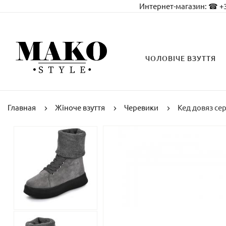
Интернет-магазин:
☎ +3
ЧОЛОВІЧЕ ВЗУТТЯ
Главная
Жіноче взуття
Черевики
Кед довяз се