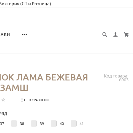
 Виктория (СП и Розница)
ЗАКИ
•••
НОК ЛАМА БЕЖЕВАЯ
Код товара:
6903
 ЗАМШ
В СРАВНЕНИЕ
РЯД
37
38
39
40
41