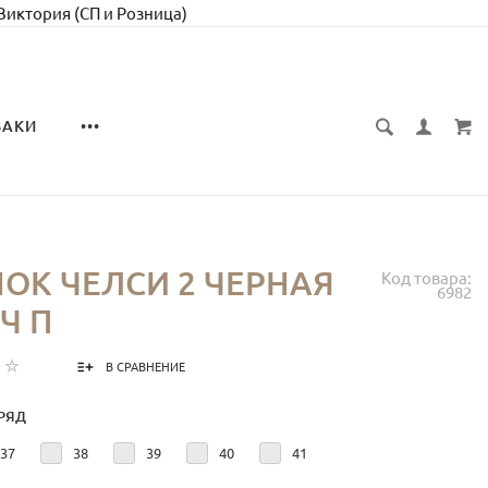
 Виктория (СП и Розница)
ЗАКИ
•••
ОК ЧЕЛСИ 2 ЧЕРНАЯ
Код товара:
6982
Ч П
В СРАВНЕНИЕ
РЯД
37
38
39
40
41