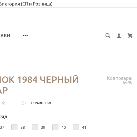
 Виктория (СП и Розница)
ЗАКИ
•••
ОК 1984 ЧЕРНЫЙ
Код товара:
6640
АР
В СРАВНЕНИЕ
РЯД
37
38
39
40
41