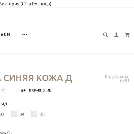
 Виктория (СП и Розница)
ЗАКИ
•••
 СИНЯЯ КОЖА Д
Код товара:
6791
В СРАВНЕНИЕ
РЯД
33
34
35
инг) -