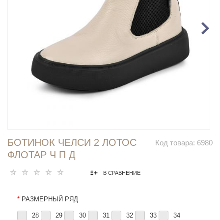
БОТИНОК ЧЕЛСИ 2 ЛОТОС
Код товара:
6980
ФЛОТАР Ч П Д
В СРАВНЕНИЕ
*
РАЗМЕРНЫЙ РЯД
28
29
30
31
32
33
34